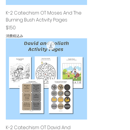
K-2 Catechism OT Moses And The
Burning Bush Activity Pages
価格
$1.50
消費税込み
K-2 Catechism OT David And