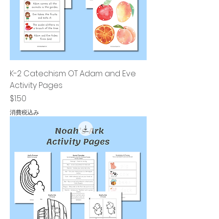
K-2 Catechism OT Adam and Eve
Activity Pages
価格
$1.50
消費税込み