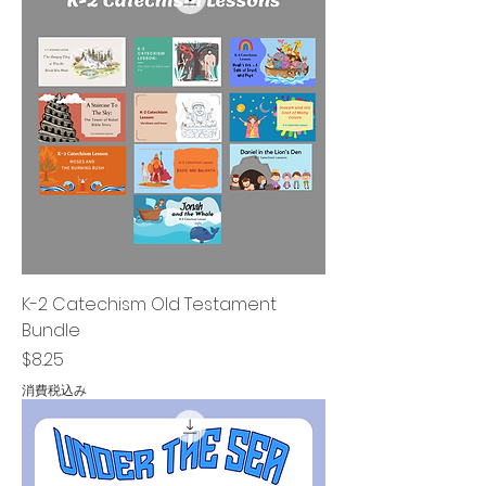
K-2 Catechism Old Testament
Bundle
価格
$8.25
消費税込み