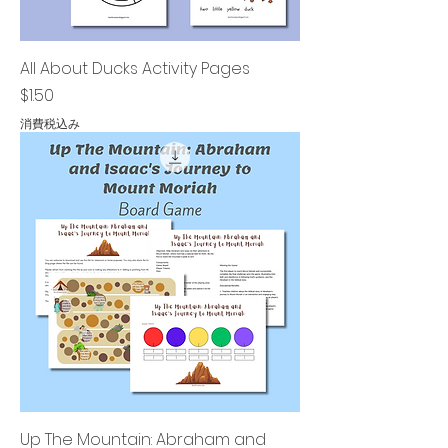
All About Ducks Activity Pages
価格
$1.50
消費税込み
Up The Mountain: Abraham and