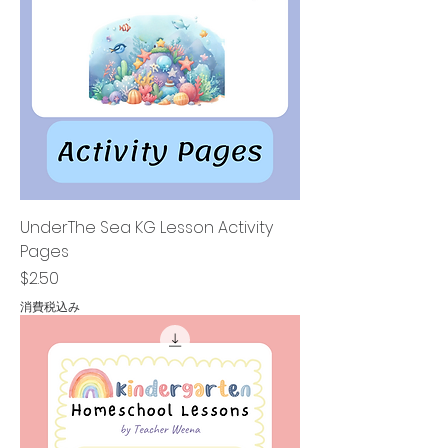
UnderThe Sea KG Lesson Activity
Pages
価格
$2.50
消費税込み