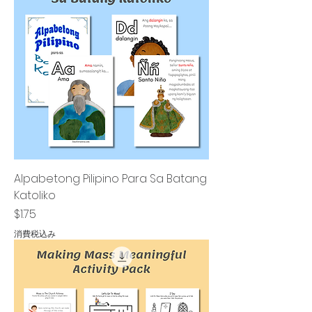
Alpabetong Pilipino Para Sa Batang
Katoliko
価格
$1.75
消費税込み