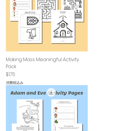
Making Mass Meaningful Activity
Pack
価格
$1.75
消費税込み