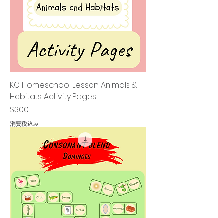
KG Homeschool Lesson Animals &
Habitats Activity Pages
価格
$3.00
消費税込み