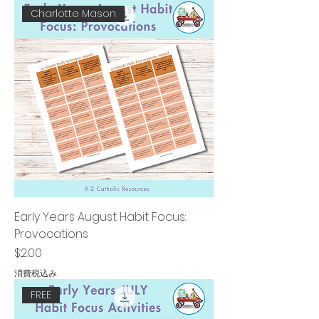
Charlotte Mason
Early Years August Habit Focus:
Provocations
価格
$2.00
消費税込み
FREE