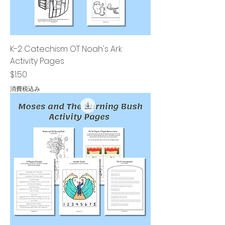
K-2 Catechism OT Noah's Ark
Activity Pages
価格
$1.50
消費税込み