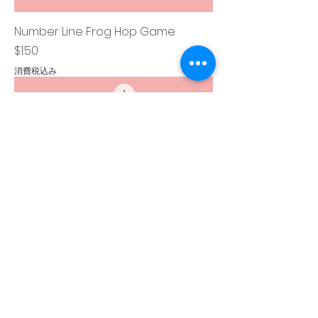
Number Line Frog Hop Game
価格
$1.50
消費税込み
Clap, Stomp, Tap Your Head Game
価格
$1.50