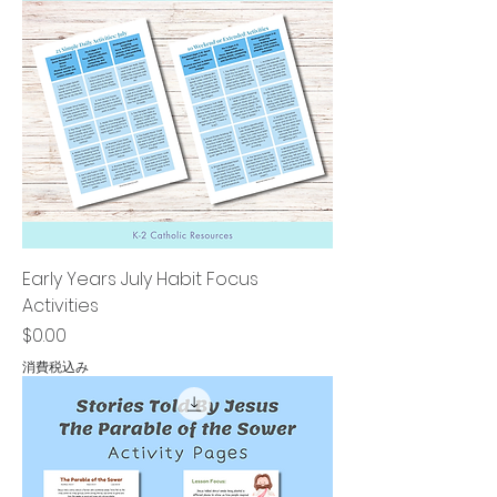
Early Years July Habit Focus
Activities
価格
$0.00
消費税込み