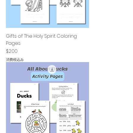
Gifts of The Holy Spirit Coloring
Pages
価格
$2.00
消費税込み