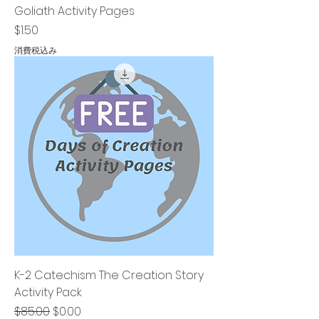
Goliath Activity Pages
価格
$1.50
消費税込み
K-2 Catechism The Creation Story
Activity Pack
通常価格
セール価格
$85.00
$0.00