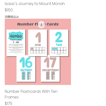
Isaac's Journey to Mount Moriah
価格
$1.50
消費税込み
Number Flashcards With Ten
Frames
価格
$1.75