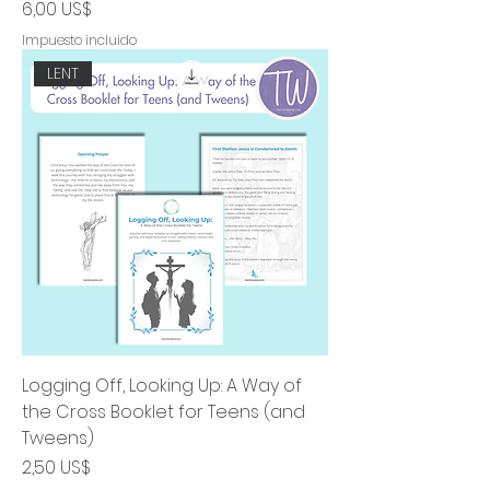
Precio
6,00 US$
Impuesto incluido
LENT
Logging Off, Looking Up: A Way of
the Cross Booklet for Teens (and
Tweens)
Precio
2,50 US$