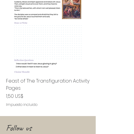
Feast of The Transfiguration Activity
Pages
Precio
1,50 US$
Impuesto incluido
Follow us