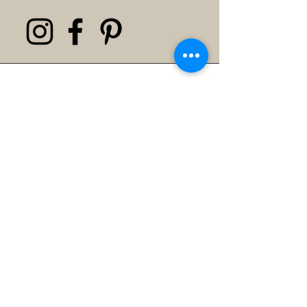
Magsie Galicia
We ordered Mama Mary of
Guadalupe and Sacred Heart of
Jesus. I'm thinking of what to order
next. Thanks, Teacher Weena!
Therese M. Lachica
I highly recommend the personalized