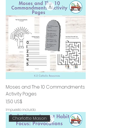
Moses and The 10 Commandments
Activity Pages
Precio
1,50 US$
Impuesto incluido
Charlotte Mason