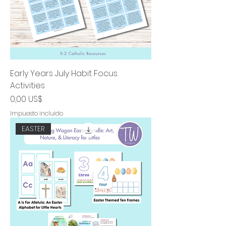
Early Years July Habit Focus
Activities
Precio
0,00 US$
Impuesto incluido
EASTER