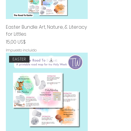
Easter Bundle: Art, Nature, & Literacy
for Littles
Precio
15,00 US$
Impuesto incluido
EASTER