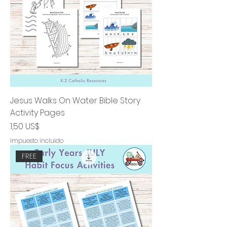
Jesus Walks On Water Bible Story
Activity Pages
Precio
1,50 US$
Impuesto incluido
FREE