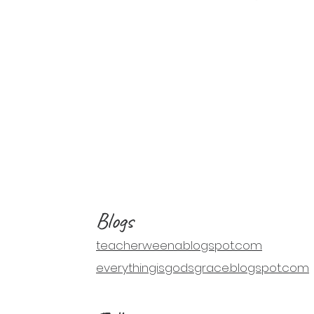
Blogs
teacherweena.blogspot.com
everythingisgodsgrace.blogspot.com