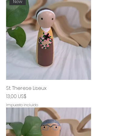
New
St. Therese Liseux
Precio
13,00 US$
Impuesto incluido