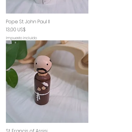
Pope St. John Paul II
Precio
13,00 US$
Impuesto incluido
St. Francis of Assisi