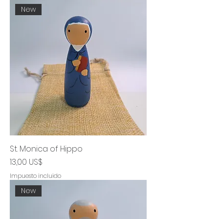
New
St. Monica of Hippo
Precio
13,00 US$
Impuesto incluido
New