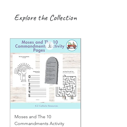
Explore the Collection
Moses and The 10
Early Years August H
Commandments Activity
Focus: Provocations