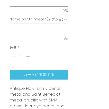
0/9
Name on 5th myster (オプション)
0/9
数量
*
カートに追加する
Antique Holy family center
metal and Saint Benedict
medal crucifix with 6MM
brown tiger eye beads and