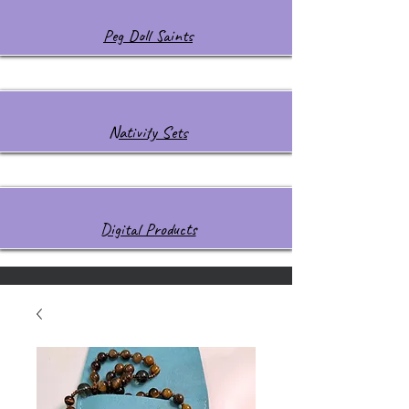
Peg Doll Saints
Nativity Sets
Digital Products