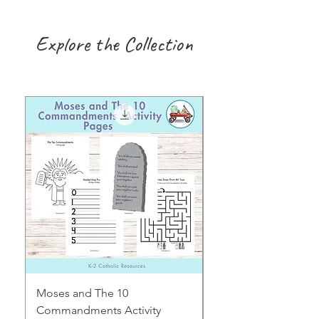
Explore the Collection
Moses and The 10
Early Years August H
Commandments Activity
Focus: Provocations