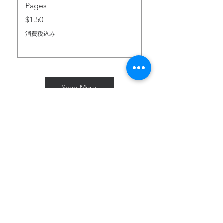
Pages
価格
$2.00
価格
$1.50
消費税込み
消費税込み
Shop More
Subscribe for Freebies & Updates
Enter your email address
Subscribe