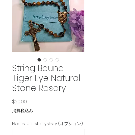
String Bound
Tiger Eye Natural
Stone Rosary
価格
$20.00
消費税込み
Name on 1st mystery (オプション)