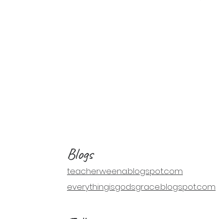
Blogs
teacherweena.blogspot.com
everythingisgodsgrace.blogspot.com